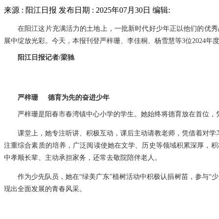
来源 : 阳江日报 发布日期 : 2025年07月30日 编辑:
在阳江这片充满活力的土地上，一批新时代好少年正以他们的优秀
展中绽放光彩。今天，本报刊登严梓珊、李佳桐、杨雪慧等3位2024
阳江日报记者/梁驰
严梓珊 德育为先的奋进少年
严梓珊是阳春市春湾镇中心小学的学生。她始终将德育放在首位，
课堂上，她专注听讲、积极互动，课后主动请教老师，凭借着对学
注重综合素质的培养，广泛阅读使她在文学、历史等领域积累深厚，积
中孝顺长辈、主动承担家务，还常去敬院陪伴老人。
作为少先队员，她在“绿美广东”植树活动中积极认捐树苗，参与“
现出全面发展的青春风采。