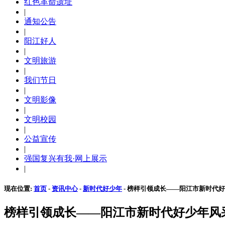
红色革命遗址
|
通知公告
|
阳江好人
|
文明旅游
|
我们节日
|
文明影像
|
文明校园
|
公益宣传
|
强国复兴有我·网上展示
|
现在位置:
首页
-
资讯中心
-
新时代好少年
- 榜样引领成长——阳江市新时代
榜样引领成长——阳江市新时代好少年风