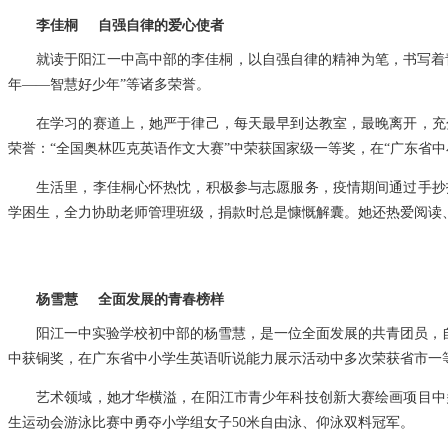
李佳桐 自强自律的爱心使者
就读于阳江一中高中部的李佳桐，以自强自律的精神为笔，书写着青
年——智慧好少年”等诸多荣誉。
在学习的赛道上，她严于律己，每天最早到达教室，最晚离开，充
荣誉：“全国奥林匹克英语作文大赛”中荣获国家级一等奖，在“广东省
生活里，李佳桐心怀热忱，积极参与志愿服务，疫情期间通过手抄
学困生，全力协助老师管理班级，捐款时总是慷慨解囊。她还热爱阅读
杨雪慧 全面发展的青春榜样
阳江一中实验学校初中部的杨雪慧，是一位全面发展的共青团员，自
中获铜奖，在广东省中小学生英语听说能力展示活动中多次荣获省市一
艺术领域，她才华横溢，在阳江市青少年科技创新大赛绘画项目中
生运动会游泳比赛中勇夺小学组女子50米自由泳、仰泳双料冠军。