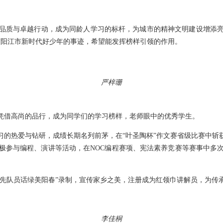
品质与卓越行动，成为同龄人学习的标杆，为城市的精神文明建设增添
年度阳江市新时代好少年的事迹，希望能发挥榜样引领的作用。
严梓珊
凭借高尚的品行，成为同学们的学习榜样，老师眼中的优秀学生。
习的热爱与钻研，成绩长期名列前茅，在“叶圣陶杯”作文赛省级比赛中斩
极参与编程、演讲等活动，在NOC编程赛项、宪法素养竞赛等赛事中多
少先队员话绿美阳春”录制，宣传家乡之美，注册成为红领巾讲解员，为
李佳桐