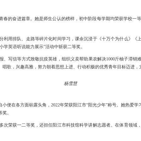
春的奋进篇章。她是师生公认的榜样，初中阶段每学期均荣获学校一等奖
分利用排队、走路等碎片化时间学习，课余沉浸于《十万个为什么》《
中小学英语听说能力展示”活动中斩获二等奖。
报、写信等方式致敬抗疫英雄，组织义卖帮助果农解决1000斤柚子滞销
、唱歌，兴趣高雅，努力朝着思想上进、行动积极的优秀青年目标迈进，
杨雪慧
小便在各方面崭露头角，2022年荣获阳江市“阳光少年”称号。她热爱学
等奖。
多次荣获一二等奖，还担任阳江市科技馆科学讲解志愿者。在体育领域