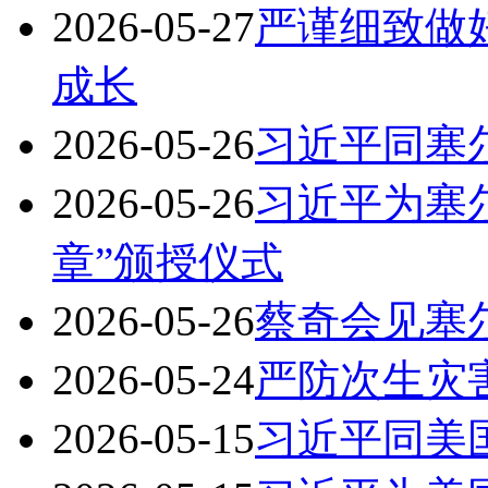
2026-05-27
严谨细致做
成长
2026-05-26
习近平同塞
2026-05-26
习近平为塞
章”颁授仪式
2026-05-26
蔡奇会见塞
2026-05-24
严防次生灾
2026-05-15
习近平同美