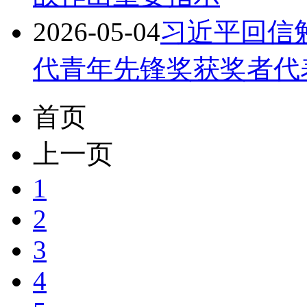
2026-05-04
习近平回信
代青年先锋奖获奖者代
首页
上一页
1
2
3
4