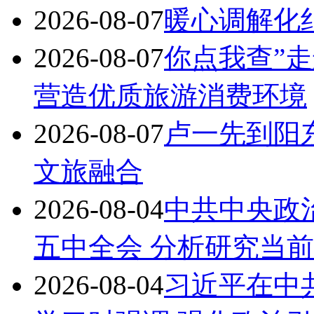
2026-08-07
暖心调解化
2026-08-07
你点我查”
营造优质旅游消费环境
2026-08-07
卢一先到阳
文旅融合
2026-08-04
中共中央政
五中全会 分析研究当
2026-08-04
习近平在中