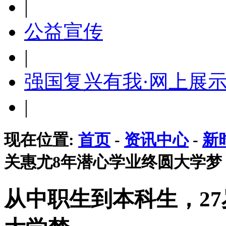
|
公益宣传
|
强国复兴有我·网上展
|
现在位置:
首页
-
资讯中心
-
新
关惠尤8年潜心学业终圆大学梦
从中职生到本科生，2