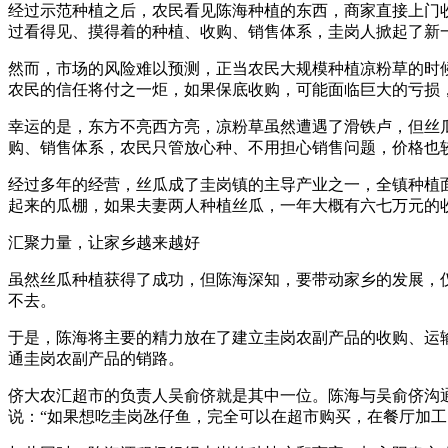
经过示范种植之后，农民看见陈海种植的东西，商家直接上门
过看得见、摸得着的种植、收购、销售体系，圭岗人掀起了新
然而，市场的风险难以预测，正当农民大规模种植凉粉草的时
农民的信任将付之一炬，如果保底收购，可能面临巨大的亏损
幸运的是，东方不亮西方亮，凉粉草虽然遭遇了滑铁卢，但丝
购、销售体系，农民只管放心种、不用担心销售问题，价格也
经过多年的经营，丝瓜成了圭岗镇的主导产业之一，全镇种植面积
起来的瓜棚，如果夫妻两人种植丝瓜，一年大概有六七万元的
汇聚力量，让家乡越来越好
虽然丝瓜种植获得了成功，但陈海深知，要带动家乡的发展，
不去。
于是，陈海将主要的精力放在了建立圭岗农副产品的收购、运
通圭岗农副产品的销路。
侪大农汇超市的负责人吴俞侪就是其中一位。陈海与吴俞侪沟
说：“如果想吃圭岗氹仔鱼，完全可以在超市购买，在餐厅加工