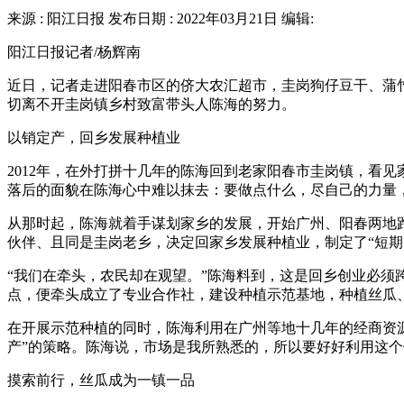
来源 : 阳江日报 发布日期 : 2022年03月21日 编辑:
阳江日报记者/杨辉南
近日，记者走进阳春市区的侪大农汇超市，圭岗狗仔豆干、蒲
切离不开圭岗镇乡村致富带头人陈海的努力。
以销定产，回乡发展种植业
2012年，在外打拼十几年的陈海回到老家阳春市圭岗镇，看
落后的面貌在陈海心中难以抹去：要做点什么，尽自己的力量
从那时起，陈海就着手谋划家乡的发展，开始广州、阳春两地
伙伴、且同是圭岗老乡，决定回家乡发展种植业，制定了“短期
“我们在牵头，农民却在观望。”陈海料到，这是回乡创业必
点，便牵头成立了专业合作社，建设种植示范基地，种植丝瓜
在开展示范种植的同时，陈海利用在广州等地十几年的经商资
产”的策略。陈海说，市场是我所熟悉的，所以要好好利用这
摸索前行，丝瓜成为一镇一品