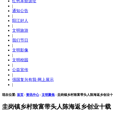
红色革命遗址
|
通知公告
|
阳江好人
|
文明旅游
|
我们节日
|
文明影像
|
文明校园
|
公益宣传
|
强国复兴有我·网上展示
|
现在位置:
首页
-
资讯中心
-
文明聚焦
- 圭岗镇乡村致富带头人陈海返乡创业
圭岗镇乡村致富带头人陈海返乡创业十载