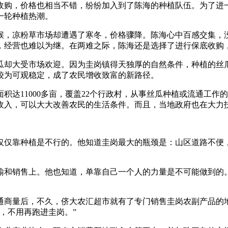
收购，价格也相当不错，纷纷加入到了陈海的种植队伍。为了进
一轮种植热潮。
候，凉粉草市场却遭遇了寒冬，价格骤降。陈海心中百感交集，
，经营也难以为继。在两难之际，陈海还是选择了进行保底收购
瓜却大受市场欢迎。因为圭岗镇得天独厚的自然条件，种植的丝
较为可观稳定，成了农民增收致富的新路径。
达11000多亩，覆盖22个行政村，从事丝瓜种植或流通工作的
收入，可以大大改善农民的生活条件。而且，当地政府也在大力
仅仅靠种植是不行的。他知道圭岗最大的瓶颈是：山区道路不便
输和销售上。他也知道，单靠自己一个人的力量是不可能做到的
通商量后，不久，侪大农汇超市就有了专门销售圭岗农副产品的
，不用再跑进圭岗。”