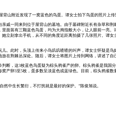
在屋背山附近发现了一窝蓝色的鸟蛋。谭女士拍下鸟蛋的照片上传
与亲戚一同来到位于屋背山的墓地。由于墓碑附近长有杂草和荆
，里面装有三颗蓝色鸟蛋，均为大拇指般大小，让人眼前一亮。
。她立刻拿出手机，从不同的角度近距离拍摄了几张照片。谭女
玩儿。此时，头顶上传来小鸟叽叽喳喳的叫声，谭女士怀疑是鸟
地放在荆棘丛深处。随后，谭女士将图片上传到网络，讲述了自
步判断，这3枚蓝色鸟蛋疑为棕头鸦雀产的卵。棕头鸦雀是我国
，每窝产卵3至5枚，蛋多数呈淡蓝色或蓝绿色。目前，棕头鸦雀
自然中生长繁衍，不打扰就是最好的保护。”陈俊旭说。