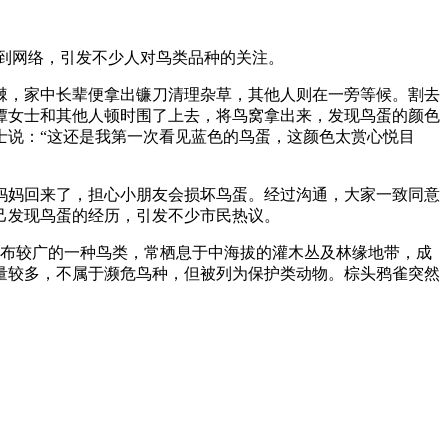
到网络，引发不少人对鸟类品种的关注。
棘，家中长辈便拿出镰刀清理杂草，其他人则在一旁等候。割去
谭女士和其他人顿时围了上去，将鸟窝拿出来，发现鸟蛋的颜色
士说：“这还是我第一次看见蓝色的鸟蛋，这颜色太赏心悦目
妈妈回来了，担心小朋友会损坏鸟蛋。经过沟通，大家一致同意
己发现鸟蛋的经历，引发不少市民热议。
分布较广的一种鸟类，常栖息于中海拔的灌木丛及林缘地带，成
数量较多，不属于濒危鸟种，但被列为保护类动物。棕头鸦雀突然