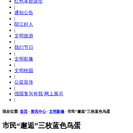
红色革命遗址
|
通知公告
|
阳江好人
|
文明旅游
|
我们节日
|
文明影像
|
文明校园
|
公益宣传
|
强国复兴有我·网上展示
|
现在位置:
首页
-
资讯中心
-
文明影像
- 市民“邂逅”三枚蓝色鸟蛋
市民“邂逅”三枚蓝色鸟蛋