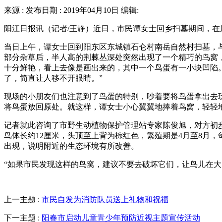
来源 : 发布日期 : 2019年04月10日 编辑:
阳江日报讯（记者/王静）近日，市民谭女士回乡扫墓期间，
当日上午，谭女士回到阳东区东城镇石仑村南岳自然村扫墓，
部分杂草后，半人高的荆棘丛深处突然出现了一个精巧的鸟窝
十分鲜艳，看上去像是画出来的，其中一个鸟蛋有一小块凹陷
了，简直让人移不开眼睛。”
现场的小朋友们也注意到了鸟蛋的特别，吵着要将鸟蛋拿出去
将鸟蛋放回原处。就这样，谭女士小心翼翼地捧着鸟窝，轻轻
记者就此咨询了市野生动植物保护管理站专家陈俊旭，对方初
鸟体长约12厘米，头顶至上背为棕红色，繁殖期是4月至8月
出现，说明附近的生态环境有所改善。
“如果市民发现这样的鸟窝，建议不要去破坏它们，让鸟儿在大
上一主题 :
市民自发为消防队员送上礼物和祝福
下一主题 :
阳春市启动儿童青少年预防近视主题宣传活动