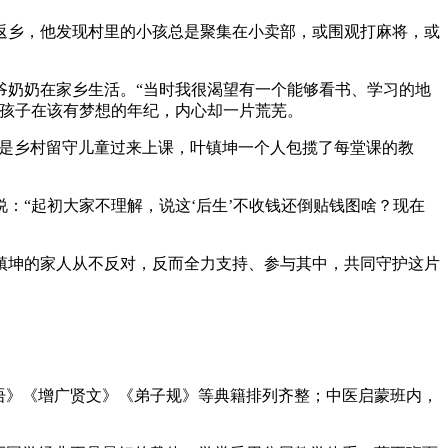
次返乡，他发现村里的小孩总是聚集在小卖部，或围观打麻将，或
爷奶奶在家乡生活。“当时我很渴望有一个能够看书、学习的地
的孩子在该有梦想的年纪，内心却一片荒芜。
大多是乡村留守儿童过来上课，叶镇坤一个人包揽了每堂课的教
：“起初大家不理解，说这‘后生’不收钱还倒贴钱图啥？现在
叶镇坤的家人从不反对，反而全力支持、参与其中，共同守护这片
语》《增广贤文》《弟子规》等典籍排列齐整；中医启蒙班内，