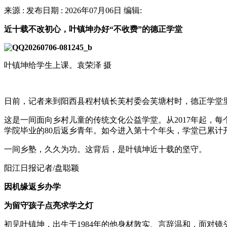
来源 : 发布日期 : 2026年07月06日 编辑:
近十载不改初心，叶镇坤办好“不收费”的德正学堂
叶镇坤给学生上课。袁荣泽 摄
日前，记者来到阳西县程村镇长芙村委会芙塘村时，德正学堂
这是一间面向乡村儿童的传统文化公益学堂。从2017年起，
学院毕业的80后返乡青年。如今进入第十个年头，学堂已累计开展
一间乡塾，久久为功。这背后，是叶镇坤近十载的坚守。
阳江日报记者/盘聪颖
因机缘返乡办学
为留守孩子点亮求学之灯
初见叶镇坤，出生于1984年的他身材敦实、言辞温和，面对