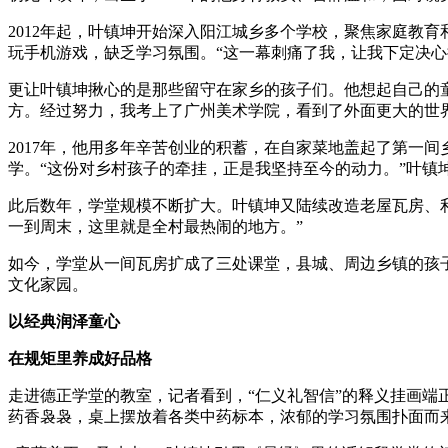
2012年起，叶镇坤开始深入阳江城乡多个学校，聚焦家庭教
玩手机游戏，缺乏学习氛围。“这一幕刺痛了我，让我下定决心
更让叶镇坤揪心的是那些留守在家乡的孩子们。他想起自己的童
方。经过努力，我考上了广州美术学院，看到了外面更大的世
2017年，他用多年辛苦创业的积蓄，在自家菜地盖起了第一间
学。“这份对乡村孩子的牵挂，正是我坚持至今的动力。”叶镇
此后数年，学堂规模不断扩大。叶镇坤又陆续改造老屋瓦房、利
一到周末，这里就是全村最热闹的地方。”
如今，学堂从一间瓦房扩成了三处课堂，县城、周边乡镇的孩子
文化家园。
以经典润泽童心
在规矩里养成好品格
走进德正学堂的教室，记者看到，“仁义礼智信”的释义挂画
药香袅袅，桌上摆放着各类中药标本，浓郁的学习氛围扑面而