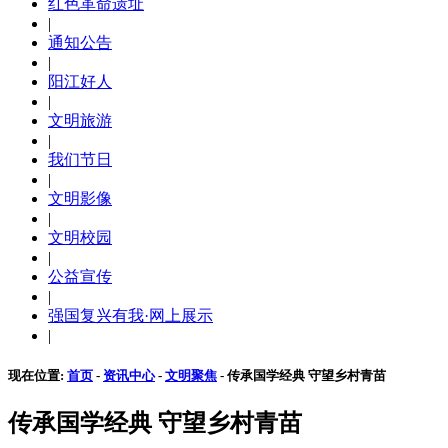
红色革命遗址
|
通知公告
|
阳江好人
|
文明旅游
|
我们节日
|
文明影像
|
文明校园
|
公益宣传
|
强国复兴有我·网上展示
|
现在位置:
首页
-
资讯中心
-
文明聚焦
- 传承国学经典 守望乡村青苗
传承国学经典 守望乡村青苗