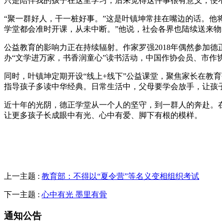
只是陪伴我的孩子在这里学习，后来觉得这件事很有意义，便
“聚一群好人，干一桩好事。”这是叶镇坤常挂在嘴边的话。他
学堂都会准时开课，从未中断。”他说，社会各界也陆续送来物
公益教育的影响力正在持续辐射。作家罗强2018年偶然参加
办“文学进万家，书香润童心”读书活动，中国作协会员、市作
同时，叶镇坤定期开设“线上+线下”公益课堂，聚焦家长在教
指导孩子多读中华经典。日常生活中，父母要学会放手，让孩
近十年的光阴，德正学堂从一个人的坚守，到一群人的奔赴。在
让更多孩子长成眼中有光、心中有爱、脚下有根的模样。
上一主题 :
教育部：不得以“夏令营”等名义变相组织考试
下一主题 :
心中有光 墨里有骨
通知公告