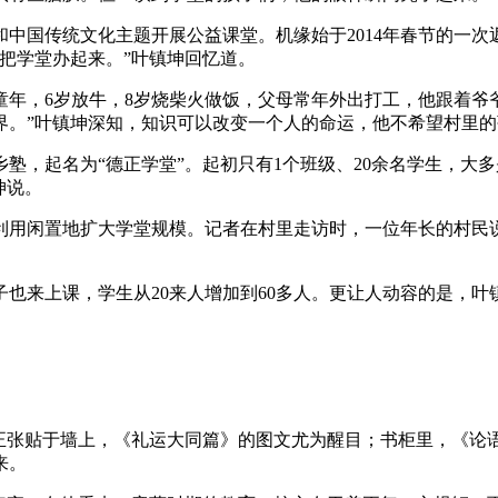
育和中国传统文化主题开展公益课堂。机缘始于2014年春节的一
把学堂办起来。”叶镇坤回忆道。
年，6岁放牛，8岁烧柴火做饭，父母常年外出打工，他跟着爷
界。”叶镇坤深知，知识可以改变一个人的命运，他不希望村里
乡塾，起名为“德正学堂”。起初只有1个班级、20余名学生，
坤说。
用闲置地扩大学堂规模。记者在村里走访时，一位年长的村民说
也来上课，学生从20来人增加到60多人。更让人动容的是，
端正张贴于墙上，《礼运大同篇》的图文尤为醒目；书柜里，《论
来。