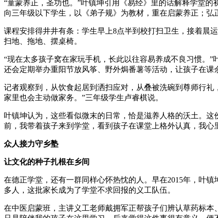
“童蒙养正，圣功也。”叶镇坤引用《易经》里的话解释学堂
向三年级以下学生，以《弟子规》为教材，重在启蒙养正；弘
课程安排得井井有条：学生早上8点半到校打扫卫生，接着晨运
扫地、拖地、摆桌椅。
“现在太多孩子窝在家玩手机，长此以往容易养成不良习惯。”
还会定期举办重阳节放风筝、野外焗番薯等活动，让孩子在课
记者观察到，从饮食起居到洒扫应对，从叠被洗碗到尊师行礼
家里也会主动做家务。”三年级学生卢睿棋说。
叶镇坤认为，这些看似微末的日常，恰是滋养人格的沃土。这
前，我带着孩子来到学堂，看到孩子在课堂上格外认真，我心
众人接力守乡塾
让文化的种子扎根在乡间
在德正学堂，还有一群同样心怀热忱的人。早在2015年，叶镇
多人，这批家长成为了学堂不求回报的义工队伍。
在中医启蒙班，主讲义工老师戴拥军正帮孩子们辨认草药标本