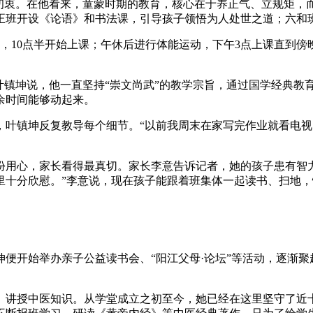
的初衷。在他看来，童蒙时期的教育，核心在于养正气、立规矩，
正班开设《论语》和书法课，引导孩子领悟为人处世之道；六和
，10点半开始上课；午休后进行体能运动，下午3点上课直到
叶镇坤说，他一直坚持“崇文尚武”的教学宗旨，通过国学经典教
余时间能够动起来。
，叶镇坤反复教导每个细节。“以前我周末在家写完作业就看电
份用心，家长看得最真切。家长李意告诉记者，她的孩子患有智
里十分欣慰。”李意说，现在孩子能跟着班集体一起读书、扫地
坤便开始举办亲子公益读书会、“阳江父母·论坛”等活动，逐渐
、讲授中医知识。从学堂成立之初至今，她已经在这里坚守了近