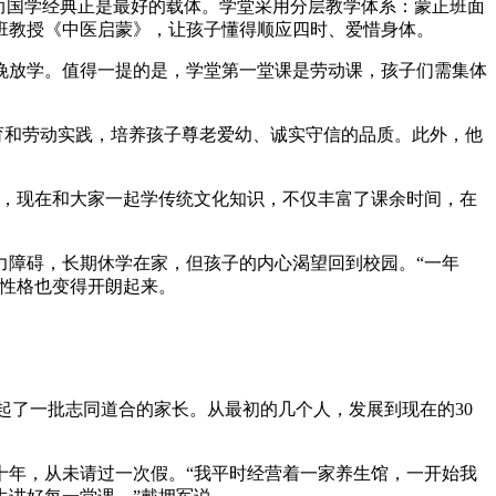
而国学经典正是最好的载体。学堂采用分层教学体系：蒙正班面
班教授《中医启蒙》，让孩子懂得顺应四时、爱惜身体。
傍晚放学。值得一提的是，学堂第一堂课是劳动课，孩子们需集体
育和劳动实践，培养孩子尊老爱幼、诚实守信的品质。此外，他
视，现在和大家一起学传统文化知识，不仅丰富了课余时间，在
力障碍，长期休学在家，但孩子的内心渴望回到校园。“一年
，性格也变得开朗起来。
聚起了一批志同道合的家长。从最初的几个人，发展到现在的30
十年，从未请过一次假。“我平时经营着一家养生馆，一开始我