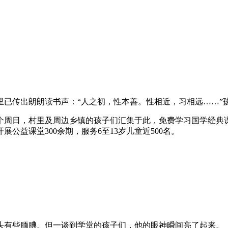
里已传出朗朗读书声：“人之初，性本善。性相近，习相远……”
每个周日，村里及周边乡镇的孩子们汇集于此，免费学习国学经
公益课堂300余期，服务6至13岁儿童近500名。
镜头有些腼腆。但一谈到学堂的孩子们，他的眼神瞬间亮了起来。