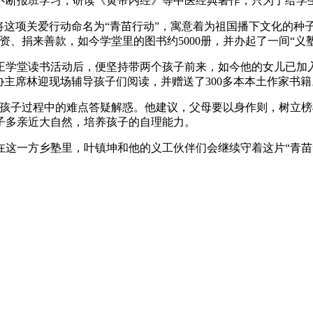
不断报班学习，研读《黄帝内经》等中医经典著作，只为了给学
将这项关爱行动命名为“青苗行动”，寓意着为祖国播下文化的种
资、捐来善款，如今学堂里的图书约5000册，并办起了一间“义
德正学堂读书活动后，便坚持带两个孩子前来，如今他的女儿已加
协主席林迎现场辅导孩子们阅读，并赠送了300多本本土作家书籍
育孩子过程中的难点答疑解惑。他建议，父母要以身作则，树立榜
子多亲近大自然，培养孩子的自理能力。
这一方乡塾里，叶镇坤和他的义工伙伴们会继续守着这片“青苗