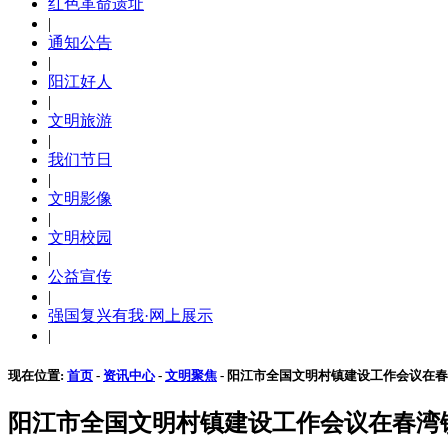
红色革命遗址
|
通知公告
|
阳江好人
|
文明旅游
|
我们节日
|
文明影像
|
文明校园
|
公益宣传
|
强国复兴有我·网上展示
|
现在位置:
首页
-
资讯中心
-
文明聚焦
- 阳江市全国文明村镇建设工作会议在
阳江市全国文明村镇建设工作会议在春湾